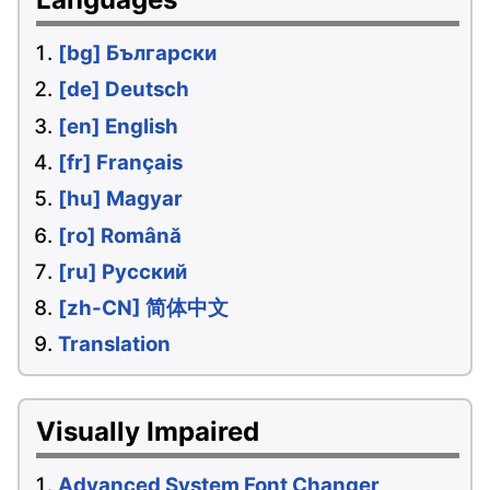
[bg] Български
[de] Deutsch
[en] English
[fr] Français
[hu] Magyar
[ro] Română
[ru] Русский
[zh-CN] 简体中文
Translation
Visually Impaired
Advanced System Font Changer